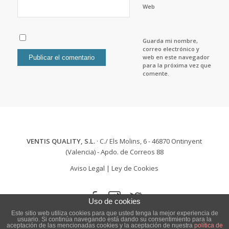
Web
Guarda mi nombre,
correo electrónico y
web en este navegador
para la próxima vez que
comente.
VENTIS QUALITY, S.L.
· C./ Els Molins, 6 - 46870 Ontinyent
(Valencia) - Apdo. de Correos 88
Aviso Legal
|
Ley de Cookies
Uso de cookies
Este sitio web utiliza cookies para que usted tenga la mejor experiencia de
usuario. Si continúa navegando está dando su consentimiento para la
aceptación de las mencionadas cookies y la aceptación de nuestra
política de